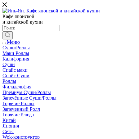
Кафе японской
и китайской кухни
Меню
Суши/Роллы
Маки Роллы
Калифорния
Суши
Спайс маки
Спайс Суши
Роллы
Филадельфия
Премиум Суши/Роллы
Запечённые Cуши/Роллы
Горячие Роллы
Запеченный Ролл
Горячие блюда
Китай
Япония
Сеты
Wok-конструктор