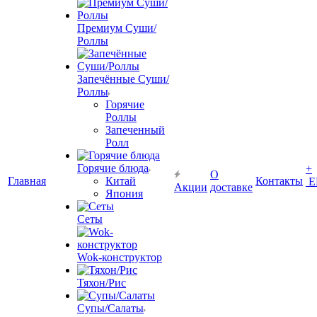
Премиум Суши/
Роллы
Запечённые Cуши/
Роллы
Горячие
Роллы
Запеченный
Ролл
Горячие блюда
+
О
Главная
Китай
Контакты
Е
Акции
доставке
Япония
Сеты
Wok-конструктор
Тяхон/Рис
Супы/Салаты