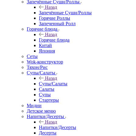
Запечённые Cуши/Роллы
Назад
Запечённые Cуши/Роллы
Горячие Роллы
Запеченный Ролл
Горячие блюда
Назад
Горячие блюда
Китай
Япония
Сеты
Wok-конструктор
Тяхон/Рис
Супы/Салаты
Назад
Супы/Салаты
Салаты
Супы
Стартеры
Мидии
Детское меню
Напитки/Десерты
Назад
Напитки/Десерты
Десерты