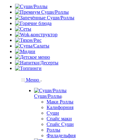
Меню
Суши/Роллы
Маки Роллы
Калифорния
Суши
Спайс маки
Спайс Суши
Роллы
Филадельфия