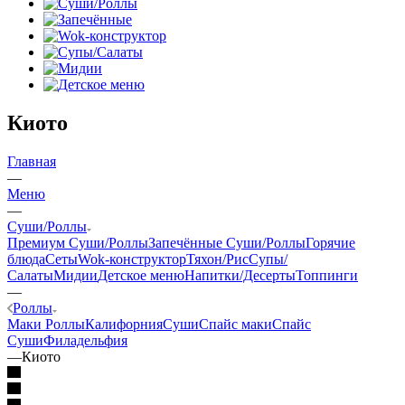
Киото
Главная
—
Меню
—
Суши/Роллы
Премиум Суши/Роллы
Запечённые Cуши/Роллы
Горячие
блюда
Сеты
Wok-конструктор
Тяхон/Рис
Супы/
Салаты
Мидии
Детское меню
Напитки/Десерты
Топпинги
—
Роллы
Маки Роллы
Калифорния
Суши
Спайс маки
Спайс
Суши
Филадельфия
—
Киото