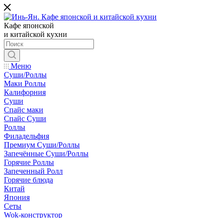
Кафе японской
и китайской кухни
Меню
Суши/Роллы
Маки Роллы
Калифорния
Суши
Спайс маки
Спайс Суши
Роллы
Филадельфия
Премиум Суши/Роллы
Запечённые Cуши/Роллы
Горячие Роллы
Запеченный Ролл
Горячие блюда
Китай
Япония
Сеты
Wok-конструктор