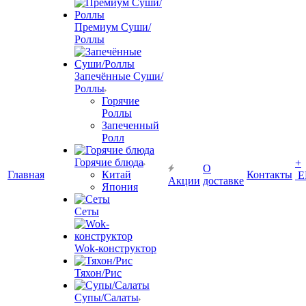
Премиум Суши/
Роллы
Запечённые Cуши/
Роллы
Горячие
Роллы
Запеченный
Ролл
Горячие блюда
+
О
Главная
Китай
Контакты
Е
Акции
доставке
Япония
Сеты
Wok-конструктор
Тяхон/Рис
Супы/Салаты