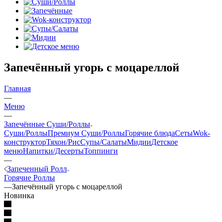
Запечённый угорь с моцареллой
Главная
—
Меню
—
Запечённые Cуши/Роллы
Суши/Роллы
Премиум Суши/Роллы
Горячие блюда
Сеты
Wok-
конструктор
Тяхон/Рис
Супы/Салаты
Мидии
Детское
меню
Напитки/Десерты
Топпинги
—
Запеченный Ролл
Горячие Роллы
—
Запечённый угорь с моцареллой
Новинка