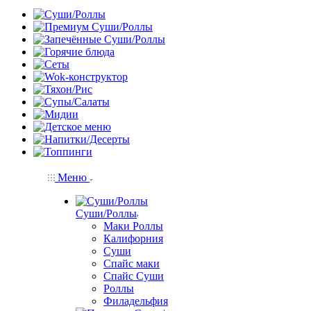
Меню
Суши/Роллы
Маки Роллы
Калифорния
Суши
Спайс маки
Спайс Суши
Роллы
Филадельфия